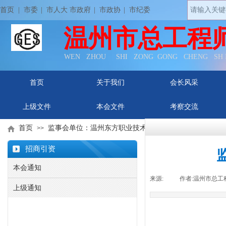
首页
| 市委
|
市人大 市政府
|
市政协
|
市纪委
温州市总工程
WEN ZHOU SHI ZONG GONG CHENG SH
首页
关于我们
会长风采
上级文件
本会文件
考察交流
首页
监事会单位：温州东方职业技术学院
>>
招商引资
本会通知
来源:
|
作者:
温州市总工
上级通知