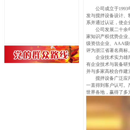
公司成立于
199
发与搅拌设备设计、
系
并
通过认证
，使企
公司
发展二十余
家知识产权优势企业
级资信企业、AAA
评为
浙江省著名商标
企业技术实力雄
有企业技术与装备研
并
与
多家
高校合作建
搅拌设备
广泛应
一直得到客户
认可
。
世界各地，
赢得了
多