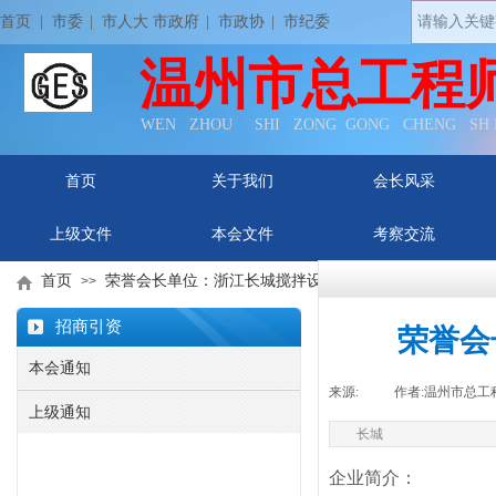
首页
| 市委
|
市人大 市政府
|
市政协
|
市纪委
温州市总工程
WEN ZHOU SHI ZONG GONG CHENG SH
首页
关于我们
会长风采
上级文件
本会文件
考察交流
首页
荣誉会长单位：浙江长城搅拌设备股份有限公司
>>
招商引资
荣誉会
本会通知
来源:
|
作者:
温州市总工
上级通知
长城
企业简介：