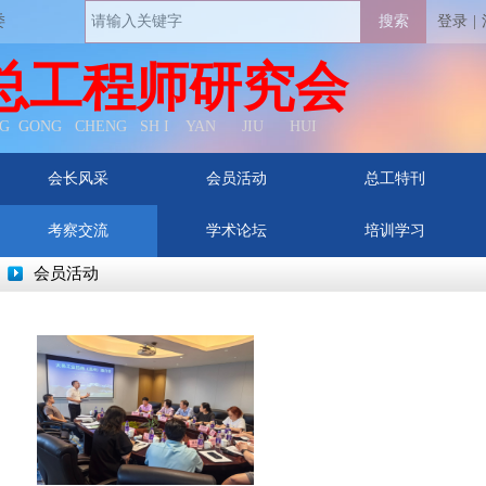
委
搜索
登录
|
总工程师研究会
G GONG CHENG SH I YAN JIU HUI
会长风采
会员活动
总工特刊
考察交流
学术论坛
培训学习
会员活动